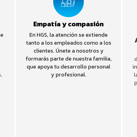
Empatía y compasión
te
En HGS, la atención se extiende
tanto a los empleados como a los
clientes. Únete a nosotros y
i
l
formarás parte de nuestra familia,
l
que apoya tu desarrollo personal
p
.
y profesional.