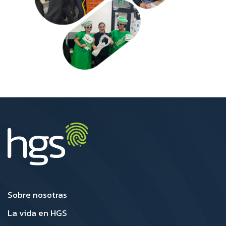
Colombai Footer1
Colombia Footer2
Sobre nosotras
La vida en HGS