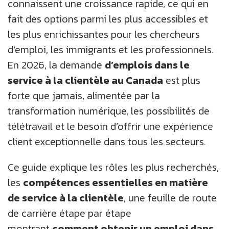
connaissent une croissance rapide, ce qui en
À Propos De Nous
Connaissances
Travail@Domicile
Diversité, Équité Et Inclusion
ROYAUME-UNI
fait des options parmi les plus accessibles et
les plus enrichissantes pour les chercheurs
Blogues
Responsabilité Sociale De L’entreprise
NOUS
CS QUOTIENT QUIZ
d’emploi, les immigrants et les professionnels.
Baladodiffusions
Rencontrez Nos Champions
En 2026, la demande
d’emplois dans le
EXPERIENCE ZONE
SA
service à la clientèle au Canada
est plus
Glossary
forte que jamais, alimentée par la
TECH X-PLORERS
transformation numérique, les possibilités de
télétravail et le besoin d’offrir une expérience
client exceptionnelle dans tous les secteurs.
Ce guide explique les rôles les plus recherchés,
les
compétences essentielles en matière
de service à la clientèle
, une feuille de route
de carrière étape par étape
montrant
comment obtenir un emploi dans