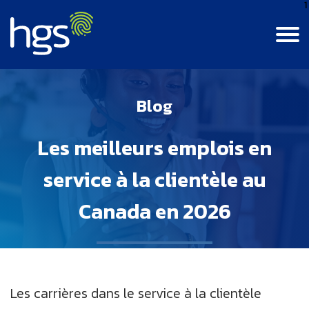
1
Language
Canada
Blog
English
Contactez-Nous
Connexion
Canada
Les meilleurs emplois en
CANADA MAIN NAVIGATION
French
Colombia
service à la clientèle au
Carrière
Canada en 2026
La Vie À HGS
INDE
Emplois BPM
Centre De Ressources
La Vie À HGS
JAMAÏQUE
Connaissances
Pourquoi Nous Rejoindre
Notre Culture
Philippines
Les carrières dans le service à la clientèle