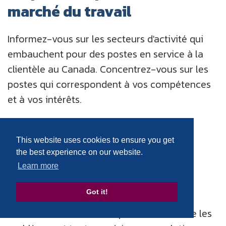
marché du travail
Informez-vous sur les secteurs d'activité qui
embauchent pour des postes en service à la
clientèle au Canada. Concentrez-vous sur les
postes qui correspondent à vos compétences
et à vos intérêts.
This website uses cookies to ensure you get
Étape 2: Créer un CV
the best experience on our website.
percutant
Learn more
Got it!
Mettez en valeur vos compétences en
communication, votre capacité à résoudre les